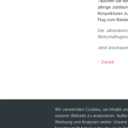
Tauchen Sie ein
jährige Jubiläu
Konjunkturen zu
Flug vom Basle
Der Jahresberic
Wirtschaftsgesc
Jetzt anschaue
Zurück
Wir verwenden Cookies, um Inhalte und
unserer Website zu analysieren. Außer
Werbung und Analysen weiter. Unsere P