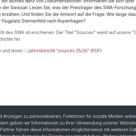
 ein dichtes Netz von Dokumentationen. Informieren Sie sich über
m der Swissair. Lesen Sie, was der Preisträger des SWA-Forschun
 erzählen. Und finden Sie die Antwort auf die Frage: Wie lange dau
r Flugplatz Sternenfeld nach Kopenhagen?
ht des SWA ist erschienen. Der Titel "Sources" weist auf unsere "
hichte hin.
n und lesen:
Jahresbericht “sources 25/26” (PDF)
 Anzeigen zu personalisieren, Funktionen für soziale Medien anbiet
dem geben wir Informationen zu Ihrer Verwendung unserer Website a
artner führen diese Informationen möglicherweise mit weiteren D