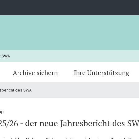
iv SWA
Archive sichern
Ihre Unterstützung
esbericht des SWA
Rechercheportal Zeitungsausschnitte -
Wieso 
Informationen
lup
25/26 - der neue Jahresbericht des S