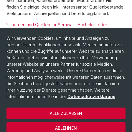
Seminararbeit, Bachelorarbeit oder Masterarbeit? Hier
finden Sie einige Ideen inkl. interessanter Quellenbestände.
Viele unserer Archivquellen sind bereits digitalisiert.
Themen und Quellen für Seminar-, Bachelor- oder
Masterarbeiten (PDF)
Wir verwenden Cookies, um Inhalte und Anzeigen zu
personalisieren, Funktionen für soziale Medien anbieten zu
Zurück
können und die Zugriffe auf unserer Website zu analysieren.
Außerdem geben wir Informationen zu Ihrer Verwendung
unserer Website an unsere Partner für soziale Medien,
Werbung und Analysen weiter. Unsere Partner führen diese
Informationen möglicherweise mit weiteren Daten zusammen,
die Sie ihnen bereitgestellt haben oder die sie im Rahmen
Ihrer Nutzung der Dienste gesammelt haben. Weitere
Informationen finden Sie in der
Datenschutzerklärung
.
© Universität Basel
Datenschutzerklärung
ALLE ZULASSEN
Universitätsbibliothek Basel
Impressum
ABLEHNEN