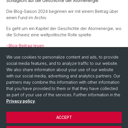
Schlaglicht auf die Geschichte der Atomenergie.
Die Blog-Saison 2024 beginnen wir mit einem Beitrag über
einen Fund im Archiv.
Es geht um ein Kapitel der Geschichte der Atomenergie, wo
die Schweiz eine weltpolitische Rolle spielte.
Blog-Beitrag lesen
We use cookies to personalize content and ads, to provide
Back
social media features, and to analyze traffic to our website.
We also share information about your use of our website
with our social media, advertising and analytics partners. Our
partners may combine this information with other information
that you have provided to them or that they have collected
as part of your use of the services. Further information in the
Privacy policy
.
© University of Basel
ACCEPT
Privacy Policy
University Library Basel